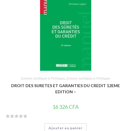
s
u
r
5
Sciences Juridiques & Politiques
,
Sciences Juridiques & Politiques
DROIT DES SURETES ET GARANTIES DU CREDIT 12EME
EDITION –
16 326
CFA
N
Ajouter au panier
o