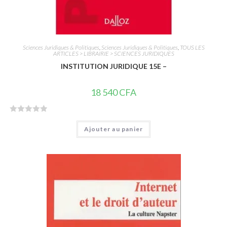
Sciences Juridiques & Politiques
,
Sciences Juridiques & Politiques
,
TOUS LES
ARTICLES > LIBRAIRIE > SCIENCES JURIDIQUES
INSTITUTION JURIDIQUE 15E –
18 540
CFA
N
Ajouter au panier
o
t
e
0
s
u
r
5