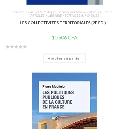
Sciences Juridiques & Politiques
,
Sciences Juridiques & Politiques
,
TOUS LES
ARTICLES > LIBRAIRIE > SCIENCES JURIDIQUES
LES COLLECTIVITES TERRITORIALES (2E ED.) –
10 506
CFA
N
Ajouter au panier
o
t
e
0
s
u
r
5