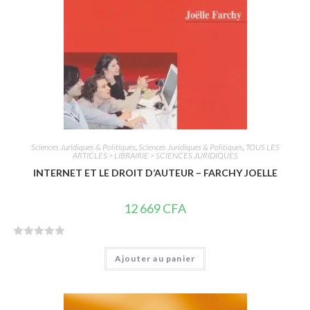
Sciences Juridiques & Politiques
,
Sciences Juridiques & Politiques
,
TOUS LES
ARTICLES > LIBRAIRIE > SCIENCES JURIDIQUES
INTERNET ET LE DROIT D’AUTEUR – FARCHY JOELLE
12 669
CFA
N
Ajouter au panier
o
t
e
0