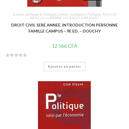
Sciences Juridiques & Politiques
,
Sciences Juridiques & Politiques
,
TOUS LES
ARTICLES > LIBRAIRIE > SCIENCES JURIDIQUES
DROIT CIVIL 1ERE ANNEE. INTRODUCTION PERSONNE
FAMILLE CAMPUS – 9E ED. – DOUCHY
12 566
CFA
N
Ajouter au panier
o
t
e
0
s
u
r
5