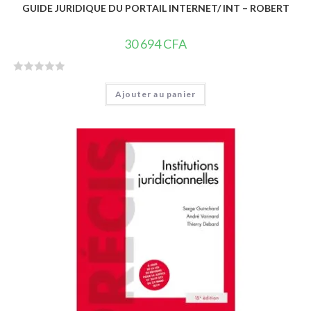
GUIDE JURIDIQUE DU PORTAIL INTERNET/ INT – ROBERT
30 694
CFA
N
Ajouter au panier
o
t
e
0
s
u
r
5