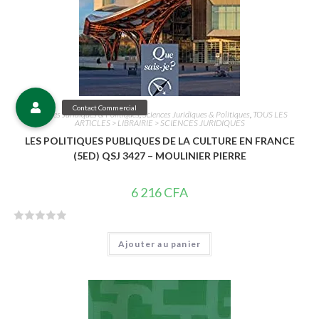
Sciences Juridiques & Politiques
,
Sciences Juridiques & Politiques
,
TOUS LES
ARTICLES > LIBRAIRIE > SCIENCES JURIDIQUES
LES POLITIQUES PUBLIQUES DE LA CULTURE EN FRANCE
(5ED) QSJ 3427 – MOULINIER PIERRE
6 216
CFA
N
Ajouter au panier
o
t
e
0
s