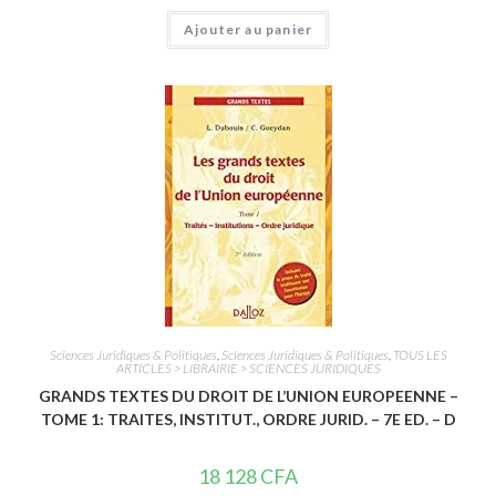
N
Ajouter au panier
o
t
e
0
s
u
r
5
Sciences Juridiques & Politiques
,
Sciences Juridiques & Politiques
,
TOUS LES
ARTICLES > LIBRAIRIE > SCIENCES JURIDIQUES
GRANDS TEXTES DU DROIT DE L’UNION EUROPEENNE –
TOME 1: TRAITES, INSTITUT., ORDRE JURID. – 7E ED. – D
18 128
CFA