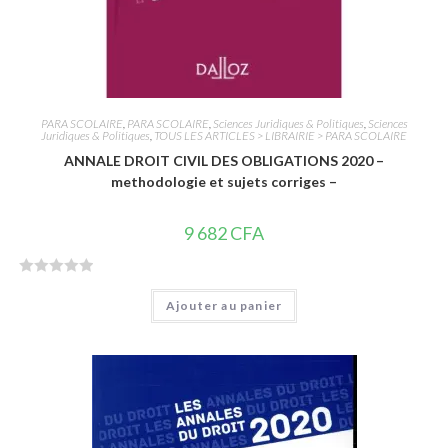
PARA SCOLAIRE
,
PARA SCOLAIRE
,
Sciences Juridiques & Politiques
,
Sciences
Juridiques & Politiques
,
TOUS LES ARTICLES > LIBRAIRIE > PARA SCOLAIRE
ANNALE DROIT CIVIL DES OBLIGATIONS 2020 –
methodologie et sujets corriges –
9 682
CFA
N
Ajouter au panier
o
t
e
0
s
u
r