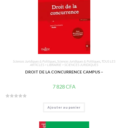
5
Sciences Juridiques & Politiques
,
Sciences Juridiques & Politiques
,
TOUS LES
ARTICLES > LIBRAIRIE > SCIENCES JURIDIQUES
DROIT DE LA CONCURRENCE CAMPUS –
7 828
CFA
N
Ajouter au panier
o
t
e
0