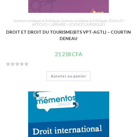
Sciences Juridiques & Politiques
,
Sciences Juridiques & Politiques
,
TOUS LES
ARTICLES > LIBRAIRIE > SCIENCES JURIDIQUES
DROIT ET DROIT DU TOURISME(BTS VPT-AGTL) – COURTIN
DENEAU
21 218
CFA
N
Ajouter au panier
o
t
e
0
s
u
r
5