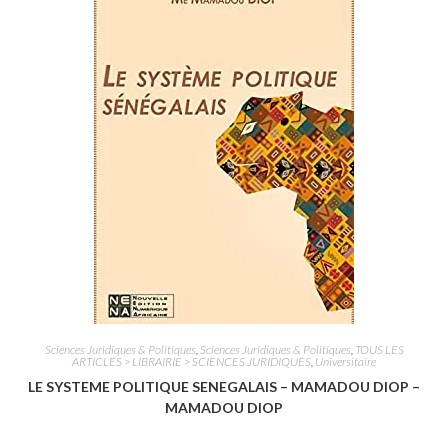
0
s
u
r
5
Sciences Juridiques & Politiques
,
Sciences Juridiques & Politiques
,
TOUS LES
ARTICLES > LIBRAIRIE > SCIENCES JURIDIQUES
,
Universitaire
LE SYSTEME POLITIQUE SENEGALAIS – MAMADOU DIOP –
MAMADOU DIOP