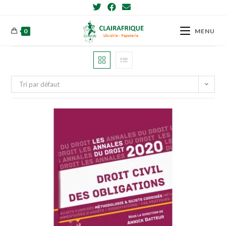
Skip
to
content
0
MENU
Tri par défaut