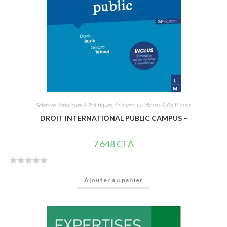
Sciences Juridiques & Politiques
,
Sciences Juridiques & Politiques
DROIT INTERNATIONAL PUBLIC CAMPUS –
7 648
CFA
N
Ajouter au panier
o
t
e
0
s