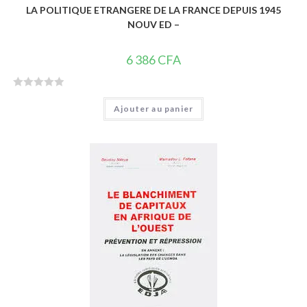
LA POLITIQUE ETRANGERE DE LA FRANCE DEPUIS 1945
NOUV ED –
6 386
CFA
N
Ajouter au panier
o
t
e
0
s
u
r
5