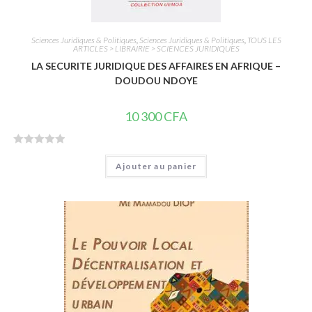
Sciences Juridiques & Politiques
,
Sciences Juridiques & Politiques
,
TOUS LES
ARTICLES > LIBRAIRIE > SCIENCES JURIDIQUES
LA SECURITE JURIDIQUE DES AFFAIRES EN AFRIQUE –
DOUDOU NDOYE
10 300
CFA
N
Ajouter au panier
o
t
e
0
s
u
r
5