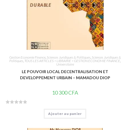
Gestion Economie Finance
,
Sciences Juridiques & Politiques
,
Sciences Juridiques &
Politiques
,
TOUS LES ARTICLES > LIBRAIRIE > GESTION ECONOMIE FINANCE
,
Universitaire
LE POUVOIR LOCAL DECENTRALISATION ET
DEVELOPPEMENT URBAIN – MAMADOU DIOP
10 300
CFA
N
Ajouter au panier
o
t
e