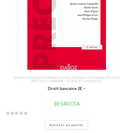
5
Sciences Juridiques & Politiques
,
Sciences Juridiques & Politiques
,
TOUS LES
ARTICLES > LIBRAIRIE > SCIENCES JURIDIQUES
Droit bancaire 2E –
18 540
CFA
N
Ajouter au panier
o
t