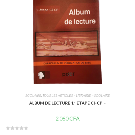
s
u
r
5
SCOLAIRE
,
TOUS LES ARTICLES > LIBRAIRIE > SCOLAIRE
ALBUM DE LECTURE 1° ETAPE CI-CP –
2 060
CFA
N