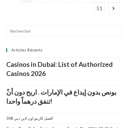
u
51
r
5
Search
for:
Articles Récents
Casinos in Dubai: List of Authorized
Casinos 2026
تنفق درهماً واحدا!
أفضل كازينو اون لاين دبي 308