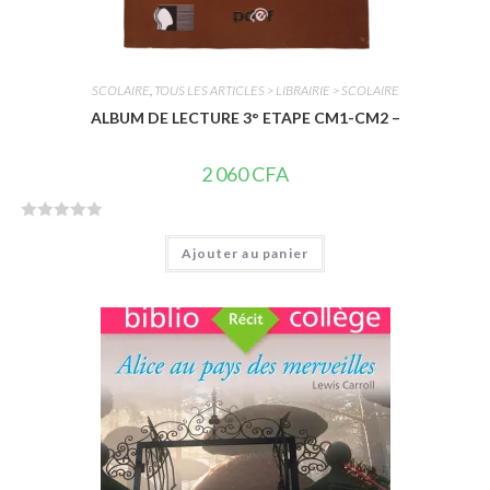
SCOLAIRE
,
TOUS LES ARTICLES > LIBRAIRIE > SCOLAIRE
ALBUM DE LECTURE 3° ETAPE CM1-CM2 –
2 060
CFA
N
Ajouter au panier
o
t
e
0
s
u
r
5