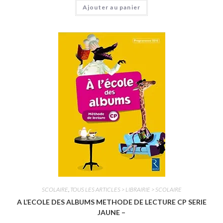
Ajouter au panier
o
t
e
0
s
u
r
5
SCOLAIRE
,
TOUS LES ARTICLES > LIBRAIRIE > SCOLAIRE
A L’ECOLE DES ALBUMS METHODE DE LECTURE CP SERIE
JAUNE –