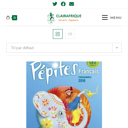
Skip
to
content
0
MENU
Tri par défaut