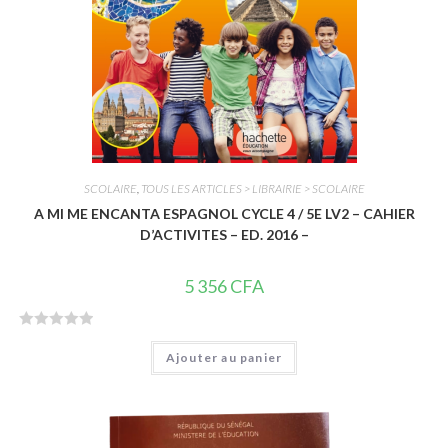
SCOLAIRE
,
TOUS LES ARTICLES > LIBRAIRIE > SCOLAIRE
A MI ME ENCANTA ESPAGNOL CYCLE 4 / 5E LV2 – CAHIER
D’ACTIVITES – ED. 2016 –
5 356
CFA
N
Ajouter au panier
o
t
e
0