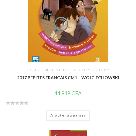
SCOLAIRE
,
TOUS LES ARTICLES > LIBRAIRIE > SCOLAIRE
2017 PEPITES FRANCAIS CM1 – WOJCIECHOWSKI
11 948
CFA
N
Ajouter au panier
o
t
e