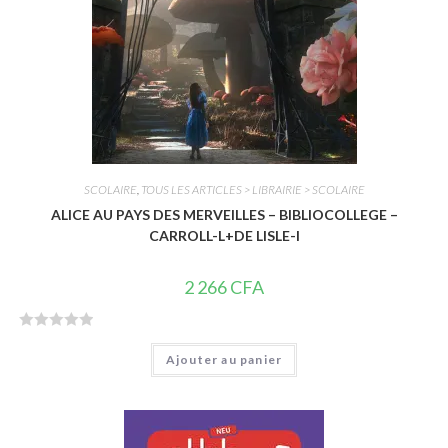
SCOLAIRE
,
TOUS LES ARTICLES > LIBRAIRIE > SCOLAIRE
ALICE AU PAYS DES MERVEILLES – BIBLIOCOLLEGE –
CARROLL-L+DE LISLE-I
2 266
CFA
N
Ajouter au panier
o
t
e
0