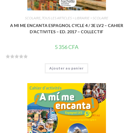
SCOLAIRE
,
TOUS LES ARTICLES > LIBRAIRIE > SCOLAIRE
A MI ME ENCANTA ESPAGNOL CYCLE 4 / 3E LV2 – CAHIER
D’ACTIVITES – ED. 2017 – COLLECTIF
5 356
CFA
N
Ajouter au panier
o
t
e
0
s
u
r
5