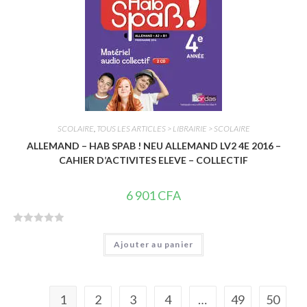
s
u
r
5
SCOLAIRE
,
TOUS LES ARTICLES > LIBRAIRIE > SCOLAIRE
ALLEMAND – HAB SPAB ! NEU ALLEMAND LV2 4E 2016 –
CAHIER D’ACTIVITES ELEVE – COLLECTIF
6 901
CFA
N
Ajouter au panier
o
t
e
0
1
2
3
4
…
49
50
s