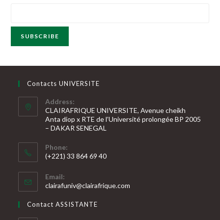
5
Contacts UNIVERSITE
Address:
CLAIRAFRIQUE UNIVERSITE, Avenue cheikh
Anta diop x RTE de l’Université prolongée BP 2005
– DAKAR SENEGAL
Phone:
(+221) 33 864 69 40
S’ouvre
Email:
dans
S’ouvre
clairafuniv@clairafrique.com
votre
dans
votre
application
Contact ASSISTANTE
application