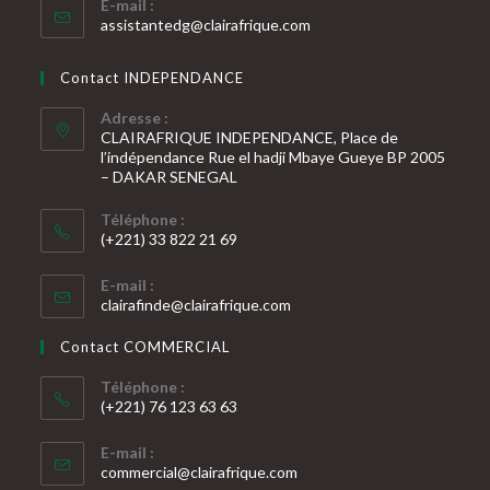
E-mail :
S’ouvre
assistantedg@clairafrique.com
dans
votre
Contact INDEPENDANCE
application
Adresse :
CLAIRAFRIQUE INDEPENDANCE, Place de
l’indépendance Rue el hadji Mbaye Gueye BP 2005
– DAKAR SENEGAL
Téléphone :
(+221) 33 822 21 69
S’ouvre
E-mail :
dans
S’ouvre
clairafinde@clairafrique.com
votre
dans
votre
application
Contact COMMERCIAL
application
Téléphone :
(+221) 76 123 63 63
S’ouvre
E-mail :
dans
S’ouvre
commercial@clairafrique.com
votre