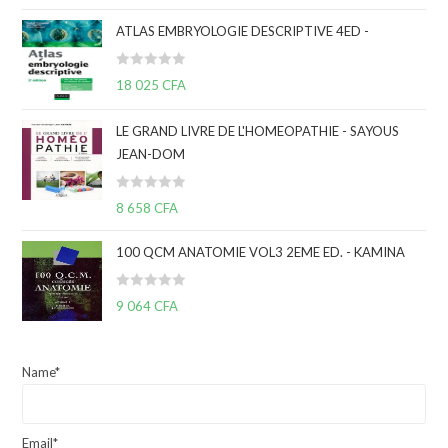
t
ATLAS EMBRYOLOGIE DESCRIPTIVE 4ED -
e
0
N
s
18 025
CFA
o
u
t
r
LE GRAND LIVRE DE L'HOMEOPATHIE - SAYOUS
e
5
JEAN-DOM
0
s
N
u
8 658
CFA
o
r
t
5
100 QCM ANATOMIE VOL3 2EME ED. - KAMINA
e
0
N
9 064
CFA
s
o
u
t
r
e
5
Name*
0
s
u
Email*
r