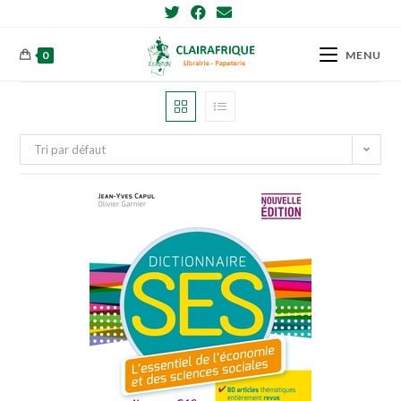
Skip
to
content
0
MENU
Tri par défaut