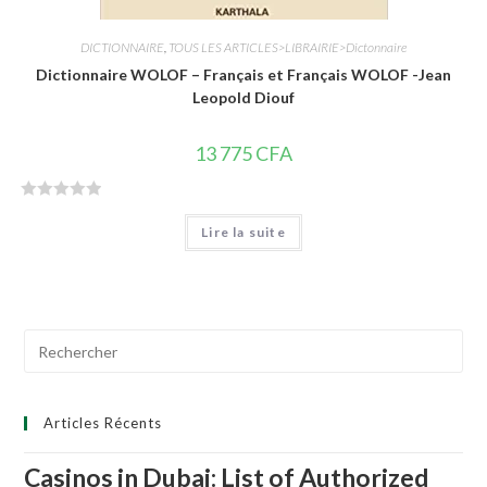
DICTIONNAIRE
,
TOUS LES ARTICLES>LIBRAIRIE>Dictonnaire
Dictionnaire WOLOF – Français et Français WOLOF -Jean
Leopold Diouf
13 775
CFA
N
Lire la suite
o
t
e
0
s
Search
u
for:
r
5
Articles Récents
Casinos in Dubai: List of Authorized