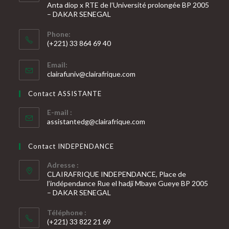
Anta diop x RTE de l’Université prolongée BP 2005
– DAKAR SENEGAL
Phone:
(+221) 33 864 69 40
S’ouvre
Email:
dans
S’ouvre
clairafuniv@clairafrique.com
votre
dans
votre
application
Contact ASSISTANTE
application
E-mail :
S’ouvre
assistantedg@clairafrique.com
dans
votre
Contact INDEPENDANCE
application
Adresse :
CLAIRAFRIQUE INDEPENDANCE, Place de
l’indépendance Rue el hadji Mbaye Gueye BP 2005
– DAKAR SENEGAL
Téléphone :
(+221) 33 822 21 69