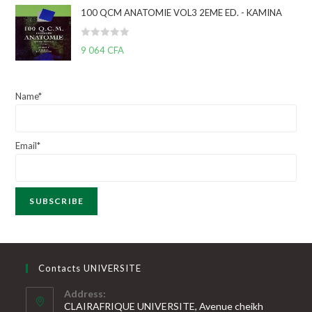
t
5
100 QCM ANATOMIE VOL3 2EME ED. - KAMINA
e
0
N
9 064
CFA
s
o
u
t
r
e
5
Name*
0
s
u
Email*
r
5
Contacts UNIVERSITE
Address:
CLAIRAFRIQUE UNIVERSITE, Avenue cheikh