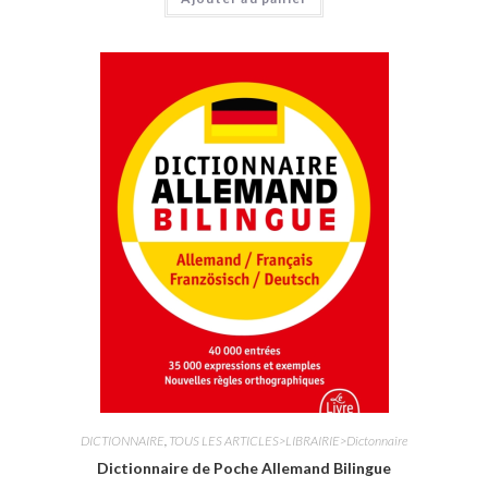
o
t
e
0
s
u
r
5
DICTIONNAIRE
,
TOUS LES ARTICLES>LIBRAIRIE>Dictonnaire
Dictionnaire de Poche Allemand Bilingue