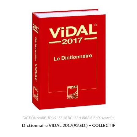
t
e
0
s
u
r
5
DICTIONNAIRE
,
TOUS LES ARTICLES>LIBRAIRIE>Dictonnaire
Dictionnaire VIDAL 2017(93,ED,) – COLLECTIF