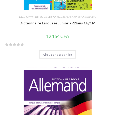
DICTIONNAIRE
,
TOUS LES ARTICLES>LIBRAIRIE>Dictonnaire
Dictionnaire Larousse Junior 7-11ans CE/CM
12 154
CFA
N
Ajouter au panier
o
t
e
0
s
u
r
5