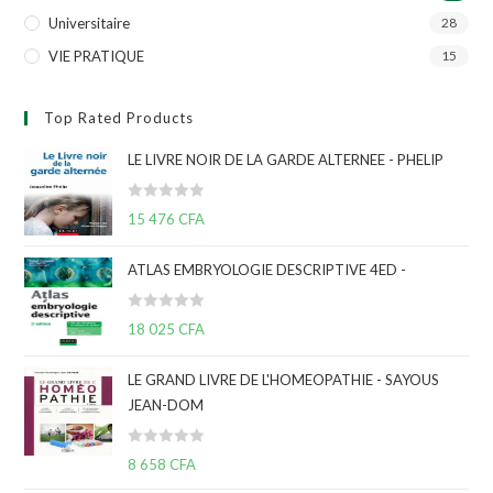
Universitaire
28
VIE PRATIQUE
15
Top Rated Products
LE LIVRE NOIR DE LA GARDE ALTERNEE - PHELIP
N
15 476
CFA
o
t
ATLAS EMBRYOLOGIE DESCRIPTIVE 4ED -
e
0
N
s
18 025
CFA
o
u
t
r
LE GRAND LIVRE DE L'HOMEOPATHIE - SAYOUS
e
5
JEAN-DOM
0
s
N
u
8 658
CFA
o
r