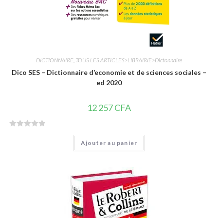
DICTIONNAIRE
,
TOUS LES ARTICLES>LIBRAIRIE>Dictonnaire
Dico SES – Dictionnaire d’economie et de sciences sociales –
ed 2020
12 257
CFA
N
Ajouter au panier
o
t
e
0
s
u
r