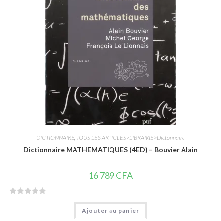
r
5
DICTIONNAIRE
,
TOUS LES ARTICLES>LIBRAIRIE>Dictonnaire
Dictionnaire MATHEMATIQUES (4ED) – Bouvier Alain
16 789
CFA
N
Ajouter au panier
o