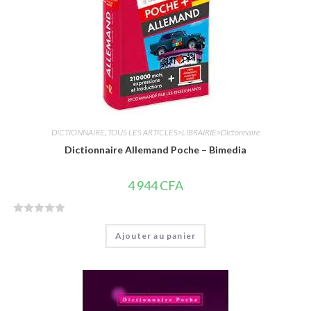
5
DICTIONNAIRE
,
TOUS LES ARTICLES>LIBRAIRIE>Dictonnaire
Dictionnaire Allemand Poche – Bimedia
4 944
CFA
N
Ajouter au panier
o
t
e
0
s