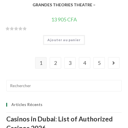
GRANDES THEORIES THEATRE –
13 905
CFA
N
Ajouter au panier
o
t
e
0
1
2
3
4
5
s
u
r
Search
5
for:
Articles Récents
Casinos in Dubai: List of Authorized
Casinos 2026