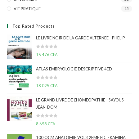
VIE PRATIQUE
15
Top Rated Products
LE LIVRE NOIR DE LA GARDE ALTERNEE - PHELIP
N
15 476
CFA
o
t
ATLAS EMBRYOLOGIE DESCRIPTIVE 4ED -
e
0
N
s
18 025
CFA
o
u
t
r
LE GRAND LIVRE DE L'HOMEOPATHIE - SAYOUS
e
5
JEAN-DOM
0
s
N
u
8 658
CFA
o
r
t
5
100 QCM ANATOMIE VOL3 2EME ED. - KAMINA