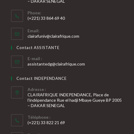
– DAKAR SENEGAL
Phone:
(+221) 33 864 69 40
S’ouvre
Email:
dans
S’ouvre
clairafuniv@clairafrique.com
votre
dans
votre
application
Contact ASSISTANTE
application
E-mail :
S’ouvre
assistantedg@clairafrique.com
dans
votre
Contact INDEPENDANCE
application
Adresse :
CLAIRAFRIQUE INDEPENDANCE, Place de
l’indépendance Rue el hadji Mbaye Gueye BP 2005
– DAKAR SENEGAL
Téléphone :
(+221) 33 822 21 69
S’ouvre