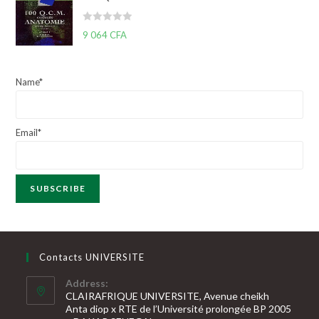
e
0
N
9 064
CFA
s
o
u
t
r
e
5
Name*
0
s
u
Email*
r
5
Contacts UNIVERSITE
Address:
CLAIRAFRIQUE UNIVERSITE, Avenue cheikh
Anta diop x RTE de l’Université prolongée BP 2005