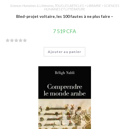
Sciences Humaines & Littéraires
,
TOUS LES ARTICLES > LIBRAIRIE > SCIENCES
HUMAINES ET LITTÉRATURE
Bled-projet voltaire, les 100 fautes à ne plus faire –
7 519
CFA
N
Ajouter au panier
o
t
e
0
s
u
r
5