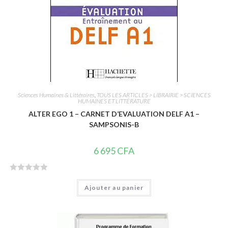
Sciences Humaines & Littéraires
,
TOUS LES ARTICLES > LIBRAIRIE > SCIENCES
HUMAINES ET LITTÉRATURE
ALTER EGO 1 – CARNET D’EVALUATION DELF A1 –
SAMPSONIS-B
6 695
CFA
N
Ajouter au panier
o
t
e
0