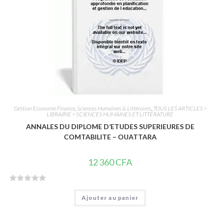
s
u
r
5
Gestion Economie Finance
,
Sciences Humaines & Littéraires
,
TOUS LES ARTICLES >
LIBRAIRIE > SCIENCES HUMAINES ET LITTÉRATURE
ANNALES DU DIPLOME D’ETUDES SUPERIEURES DE
COMTABILITE – OUATTARA
12 360
CFA
N
Ajouter au panier
o
t