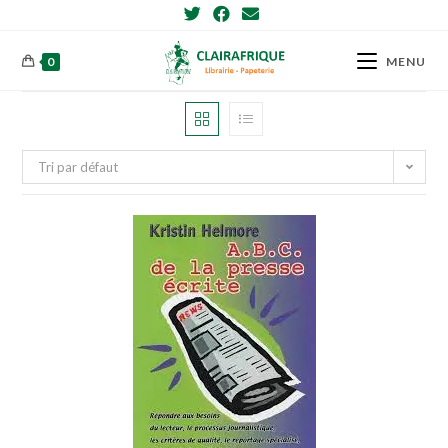
Skip
to
content
0
MENU
Tri par défaut