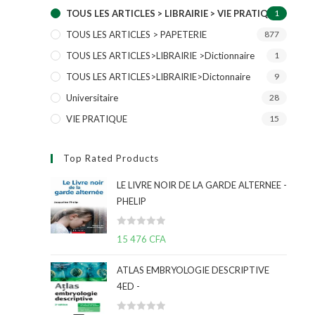
TOUS LES ARTICLES > LIBRAIRIE > VIE PRATIQUE
1
TOUS LES ARTICLES > PAPETERIE
877
TOUS LES ARTICLES>LIBRAIRIE >Dictionnaire
1
TOUS LES ARTICLES>LIBRAIRIE>Dictonnaire
9
Universitaire
28
VIE PRATIQUE
15
Top Rated Products
LE LIVRE NOIR DE LA GARDE ALTERNEE -
PHELIP
N
15 476
CFA
o
t
ATLAS EMBRYOLOGIE DESCRIPTIVE
e
4ED -
0
s