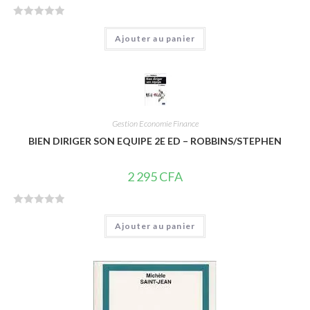
N
Ajouter au panier
o
t
e
0
s
u
Gestion Economie Finance
r
BIEN DIRIGER SON EQUIPE 2E ED – ROBBINS/STEPHEN
5
2 295
CFA
N
Ajouter au panier
o
t
e
0
s
u