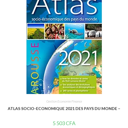
0
s
u
r
5
Gestion Economie Finance
ATLAS SOCIO-ECONOMIQUE 2021 DES PAYS DU MONDE –
5 503
CFA