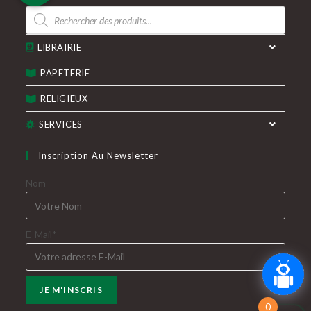
Recherche
nouvel
nouvel
de
produits
onglet
onglet
LIBRAIRIE
PAPETERIE
RELIGIEUX
SERVICES
Inscription Au Newsletter
Nom
E-Mail*
0