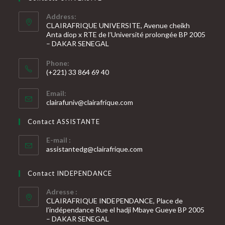
Address:
CLAIRAFRIQUE UNIVERSITE, Avenue cheikh
Anta diop x RTE de l’Université prolongée BP 2005
– DAKAR SENEGAL
Phone:
(+221) 33 864 69 40
S’ouvre
Email:
dans
S’ouvre
clairafuniv@clairafrique.com
votre
dans
votre
application
Contact ASSISTANTE
application
E-mail :
S’ouvre
assistantedg@clairafrique.com
dans
votre
Contact INDEPENDANCE
application
Adresse :
CLAIRAFRIQUE INDEPENDANCE, Place de
l’indépendance Rue el hadji Mbaye Gueye BP 2005
– DAKAR SENEGAL