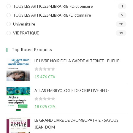
TOUS LES ARTICLES>LIBRAIRIE >Dictionnaire
1
TOUS LES ARTICLES>LIBRAIRIE>Dictonnaire
9
Universitaire
28
VIE PRATIQUE
15
Top Rated Products
LE LIVRE NOIR DE LA GARDE ALTERNEE - PHELIP
N
15 476
CFA
o
t
ATLAS EMBRYOLOGIE DESCRIPTIVE 4ED -
e
0
N
s
18 025
CFA
o
u
t
r
LE GRAND LIVRE DE L'HOMEOPATHIE - SAYOUS
e
5
JEAN-DOM
0