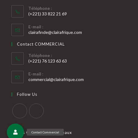
Téléphone :
(+221) 33 822 21 69
S’ouvre
E-mail :
dans
S’ouvre
clairafinde@clairafrique.com
votre
dans
votre
application
Contact COMMERCIAL
application
Téléphone :
(+221) 76 123 63 63
S’ouvre
E-mail :
dans
S’ouvre
commercial@clairafrique.com
votre
dans
votre
application
Follow Us
application
S’ouvre
S’ouvre
dans
dans
Nos Catégories Principaux
un
un