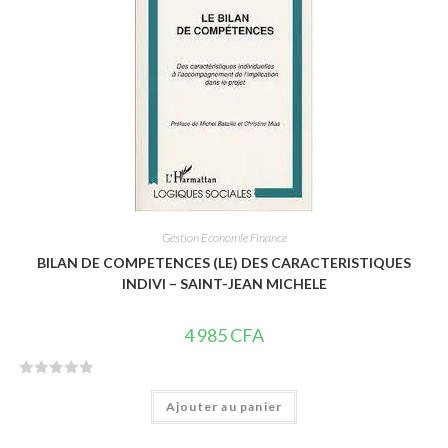
r
5
Gestion Economie Finance
BILAN DE COMPETENCES (LE) DES CARACTERISTIQUES
INDIVI – SAINT-JEAN MICHELE
4 985
CFA
N
Ajouter au panier
o
t