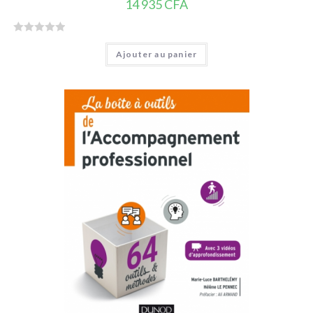
14 935
CFA
N
Ajouter au panier
o
t
e
0
s
u
r
5