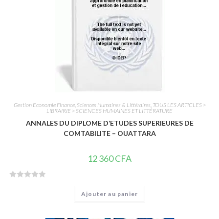
s
u
r
5
Gestion Economie Finance
,
Sciences Humaines & Littéraires
,
TOUS LES ARTICLES >
LIBRAIRIE > SCIENCES HUMAINES ET LITTÉRATURE
ANNALES DU DIPLOME D’ETUDES SUPERIEURES DE
COMTABILITE – OUATTARA
12 360
CFA
N
Ajouter au panier
o
t
e