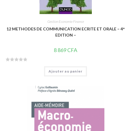
Gestion Economie Finance
12 METHODES DE COMMUNICATION ECRITE ET ORALE – 4°
EDITION –
8 869
CFA
N
Ajouter au panier
o
t
e
0
s
u
r
5