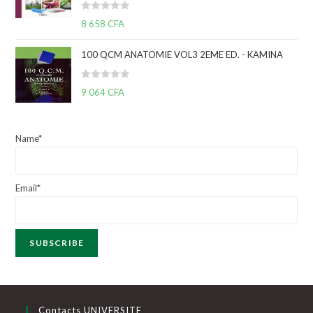
s
N
u
8 658
CFA
o
r
t
5
100 QCM ANATOMIE VOL3 2EME ED. - KAMINA
e
0
N
9 064
CFA
s
o
u
t
r
e
5
Name*
0
s
u
Email*
r
5
Contacts UNIVERSITE