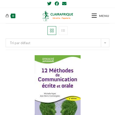
Skip
to
content
0
MENU
Tri par défaut