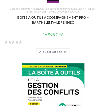
Gestion Economie Finance
,
Gestion Economie Finance
,
TOUS LES ARTICLES >
LIBRAIRIE > GESTION ECONOMIE FINANCE
BOITE A OUTILS ACCOMPAGNEMENT PRO –
BARTHELEMY+LE PENNEC
16 995
CFA
N
Ajouter au panier
o
t
e
0
s
u
r
5