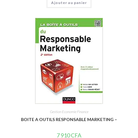
Ajouter au panier
o
t
e
0
s
u
r
5
Gestion Economie Finance
BOITE A OUTILS RESPONSABLE MARKETING –
7 910
CFA