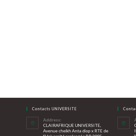
Contacts UNIVERSITE
Conta
Address:
CLAIRAFRIQUE UNIVERSITE,
Avenue cheikh Anta diop x RTE de