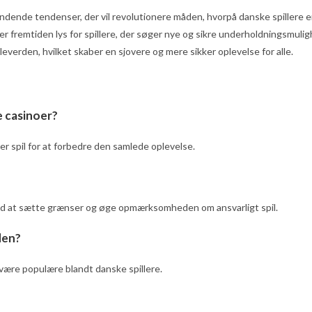
ende tendenser, der vil revolutionere måden, hvorpå danske spillere eng
, er fremtiden lys for spillere, der søger nye og sikre underholdningsmul
illeverden, hvilket skaber en sjovere og mere sikker oplevelse for alle.
e casinoer?
ler spil for at forbedre den samlede oplevelse.
med at sætte grænser og øge opmærksomheden om ansvarligt spil.
den?
t være populære blandt danske spillere.