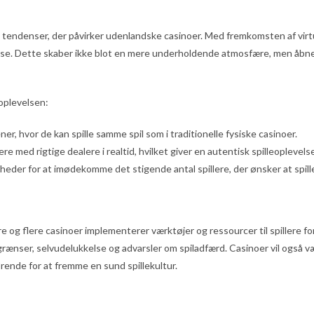
e tendenser, der påvirker udenlandske casinoer. Med fremkomsten af vir
velse. Dette skaber ikke blot en mere underholdende atmosfære, men åbn
loplevelsen:
ener, hvor de kan spille samme spil som i traditionelle fysiske casinoer.
ere med rigtige dealere i realtid, hvilket giver en autentisk spilleoplevels
heder for at imødekomme det stigende antal spillere, der ønsker at spille
lere og flere casinoer implementerer værktøjer og ressourcer til spillere f
grænser, selvudelukkelse og advarsler om spiladfærd. Casinoer vil også væ
gørende for at fremme en sund spillekultur.