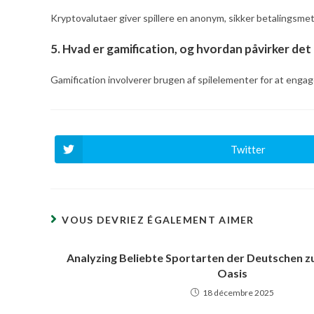
Kryptovalutaer giver spillere en anonym, sikker betalingsme
5. Hvad er gamification, og hvordan påvirker det
Gamification involverer brugen af spilelementer for at engag
Twitter
Ouvrir
dans
une
autre
fenêtre
VOUS DEVRIEZ ÉGALEMENT AIMER
Analyzing Beliebte Sportarten der Deutschen 
Oasis
18 décembre 2025