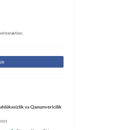
rinteraktion.
ok
r
re
hlükəsizlik və Qanunvericilik
i
2025